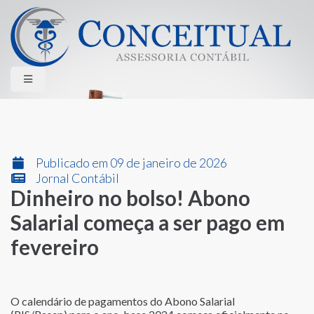
HOME
QUEM SOMOS
SERVIÇOS
LGPD
CONTATO
ÁREA RESTRITA
Publicado em 09 de janeiro de 2026
Jornal Contábil
Dinheiro no bolso! Abono
Salarial começa a ser pago em
fevereiro
O calendário de pagamentos do Abono Salarial